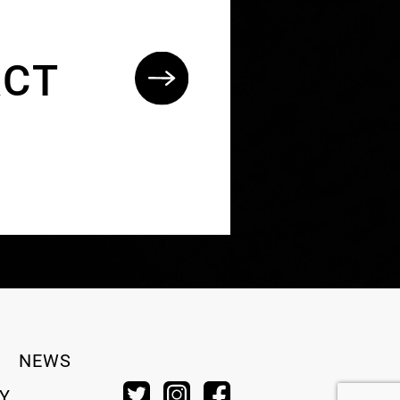
ACT
NEWS
CY